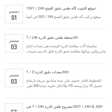
موقع التثبيت لآلة طحن دقيق القمح 150T / 24H
ديسمبر
01
موقع تركيب آلة طحن دقيق القمح 150T / 24H في كينيا
50محطة طحن دقيق الذرة T / 24h
سبتمبر
03
سلسلة آلات معالجة الذرة المتحدة هي معدات إنتاج
نباتي,والتي يمكنها معالجة دقيق الذرة قليل الدسم بحبيبات
مختلفة, مخبز, غالباً, مايزبران, غالباً, إطعام وما إلى ذلك, ثم
إذا تمكنا من إجراء المعالجة العميقة للإنتاج أعلاه, يمكننا
أيضًا الحصول على بعض أنواع طعام الذرة, مثل الوجبات
السريعة congee, زيت الذرة, إلخ. ودقيق الذرة قليل الدسم,
300معدات دقيق الذرة T / D
سبتمبر
maizejava ليست فقط المادة المثالية لمصنع البيرة,مصنع
03
التخطيط العام: تحتوي على ستة صناديق مربعة بارتفاع
النبيذ, مصنع السكر ومصنع المواد الغذائية, ولكن في هذه
تحميل 12 مترًا وسعة 115 طنًا لكل حاوية; تماما 690 طن.
الأثناء, كما أنها بمثابة الغذاء الصحي لتحسين حياة سكان
تتكون الورشة من خمسة طوابق تتكون من قسم استقبال
المدينة.. لديك العديد من النوع,مثل:تجهيز الذرة 10-300T
الذرة والتنظيف المسبق, قسم التنظيف, قسم الترطيب
يوميا. ولدينا…
والتجفيف, قسم الطحن وقسم معالجة المنتج النهائي.
التنظيف المسبق يقع في الطابق الخامس; بعد التنظيف
300T / 24H & 200مشروع طحن الذرة T / 24H في
يونيو
المسبق, سيتم إرسال الذرة إلى بن الذرة. تم تركيب