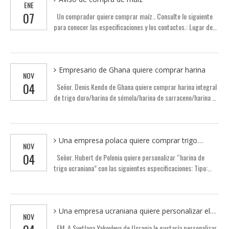
ENE
electrónico de Krishna Reddy:
07
Un comprador quiere comprar maíz.. Consulte lo siguiente
saarangapolyinds@gmail.comTel.: 91-9553-987690
para conocer las especificaciones y los contactos.: Lugar de
origen: Bulgaria. Maíz fresco glutinoso. Tipo de cultivo:
Común. Color: Amarillo. Proceso de dar un título: SGS. Peso
unitario (kg): 680. Correo electrónico empresarial:
ana.tran1305@gmail.com. Nombre: Ana Nguyen. nombre de
Empresario de Ghana quiere comprar harina
NOV
empresa: A Chau Setadin Co., limitado. País: Perú.
04
Señor. Denis Kendo de Ghana quiere comprar harina integral
de trigo duro/harina de sémola/harina de sarraceno/harina de
sémola fina/harina de trigo con un paquete de 1 kg/harina de
trigo de calidad estándar para todo uso. Si te interesa esta
información, por favor contáctalo directamente. Correo
electrónico: deniskendo8@outlook.com Tel.: 233-545-
Una empresa polaca quiere comprar trigo
NOV
6641200
ucraniano
04
Señor. Hubert de Polonia quiere personalizar “harina de
trigo ucraniana” con las siguientes especificaciones: Tipo:
Harina para todo uso hecha de: trigo máximo. Humedad (%):
14 Grados de acidez: máx.2,8 Contenido de cenizas sobre
peso seco%: máximo.0,65 Peso (kg): 1kg Embalaje: Bolsa Sus
contactos son los siguientes, si estás interesado, por favor
Una empresa ucraniana quiere personalizar el
NOV
contáctalo directamente. Compañía: Correo electrónico de
trigo
EM. A Svetlana Yakovleva de Ucrania le gustaría personalizar