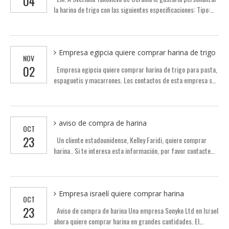
04
HSM: hubert@hsm24.pl Tel.: 48-515-052502
la harina de trigo con las siguientes especificaciones: Tipo:
Harina para todo uso hecha de: Certificación de trigo: YO
ASI,HALAL máx.. Humedad (%): 12 Finura (%): 60 Aditivos:
Nada tipo de procesamiento: Grado de molienda: Alta vida
útil: 6 Meses Embalaje: Bolsa Sus contactos son los
Empresa egipcia quiere comprar harina de trigo
NOV
siguientes; si estás interesado en esta información, por favor
02
Empresa egipcia quiere comprar harina de trigo para pasta,
contáctala directamente. nombre de empresa: Correo
espaguetis y macarrones. Los contactos de esta empresa son
electrónico de Veles Commodities: iavis777@gmail.com Tel.:
los siguientes: nombre de empresa: Persona de contacto de
380-98-1551849
EIG: TOMÁS Correo electrónico: eig.egypt@gmail.com Tel.:
002-0100-3111234 Si te interesa esta información, por favor
póngase en contacto con esta empresa directamente.
aviso de compra de harina
OCT
23
Un cliente estadounidense, Kelley Faridi, quiere comprar
harina.. Si te interesa esta información, por favor contacte
directamente para más información. correo electrónico del
cliente: kelley0424@gmail.com.
Empresa israelí quiere comprar harina
OCT
23
Aviso de compra de harina Una empresa Sonyko Ltd en Israel
ahora quiere comprar harina en grandes cantidades. El