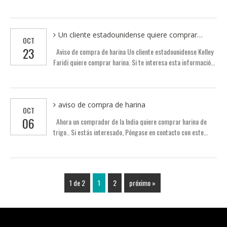
método de contacto de la empresa es el siguiente: Persona
de contacto: Correo electrónico de Mark Harazi:
sonyko@bezeqint.net Tel.: 972-3-6819174 Si estás
interesado en este suministro., por favor póngase en
Un cliente estadounidense quiere comprar
OCT
contacto con esta empresa directamente.
harina
23
Aviso de compra de harina Un cliente estadounidense Kelley
Faridi quiere comprar harina. Si te interesa esta información,
por favor contacte directamente para más información.
correo electrónico del cliente: kelley0424@gmail.com.
aviso de compra de harina
OCT
06
Ahora un comprador de la India quiere comprar harina de
trigo.. Si estás interesado, Póngase en contacto con este
comprador directamente para obtener más información.. El
correo electrónico del comprador es
faisalkhalifa1122@gmail.com.
1 de 2
1
2
próximo »