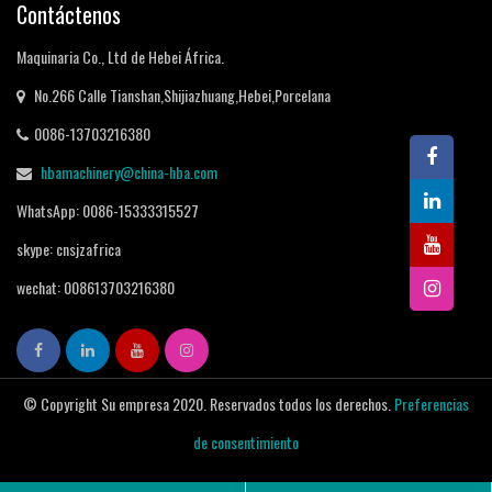
Contáctenos
Maquinaria Co., Ltd de Hebei África.
No.266 Calle Tianshan,Shijiazhuang,Hebei,Porcelana
0086-13703216380
hbamachinery@china-hba.com
WhatsApp: 0086-15333315527
skype: cnsjzafrica
wechat: 008613703216380
© Copyright Su empresa 2020. Reservados todos los derechos.
Preferencias
de consentimiento