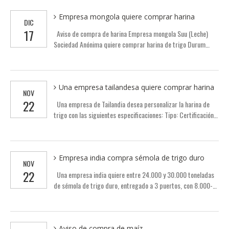
Empresa mongola quiere comprar harina
DIC
17
Aviso de compra de harina Empresa mongola Suu (Leche)
Sociedad Anónima quiere comprar harina de trigo Durum
para producir pasta y ravioles. Si te interesa esta
información, Póngase en contacto con esta empresa
directamente para obtener más información.. Su método de
contacto es el siguiente: Persona de contacto: Jargalzaya
Una empresa tailandesa quiere comprar harina
NOV
Baatar Tel.: 976-11631950 Correo electrónico:
22
Una empresa de Tailandia desea personalizar la harina de
jrglzaya@yahoo.com
trigo con las siguientes especificaciones: Tipo: Certificación
de harina multiuso: ISO máx.. Humedad (%): 15% Finura (%):
54 Aditivos: sin tipo de procesamiento: Grado de molienda:
todos los grados están disponibles Peso (kg): 800,000,000
Duración: 12 mes Si estás interesado en esta información,
Empresa india compra sémola de trigo duro
NOV
por favor contáctalos directamente. nombre de empresa:
22
Una empresa india quiere entre 24.000 y 30.000 toneladas
Ranchos De La Selva Inc.. Persona de contacto: Correo
de sémola de trigo duro, entregado a 3 puertos, con 8.000-
electrónico de Joe: joeapisciotta@msn.com Tel.: 01-949-888-
10.000T por puerto. Si te interesa esta información, por
1046
favor póngase en contacto con esta empresa directamente.
Los métodos de contacto son los siguientes: Compañía:
Saaranga Poly Industries Persona de contacto: Correo
Aviso de compra de maíz