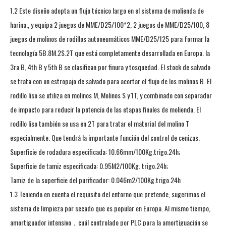
1.2 Este diseño adopta un flujo técnico largo en el sistema de molienda de
harina., y equipa 2 juegos de MME/D25/100*2, 2 juegos de MME/D25/100, 8
juegos de molinos de rodillos autoneumáticos MME/D25/125 para formar la
tecnología 5B.8M.2S.2T que está completamente desarrollada en Europa. la
3ra B, 4th B y 5th B se clasifican por finura y tosquedad. El stock de salvado
se trata con un estropajo de salvado para acortar el flujo de los molinos B. El
rodillo liso se utiliza en molinos M, Molinos S y 1T, y combinado con separador
de impacto para reducir la potencia de las etapas finales de molienda. El
rodillo liso también se usa en 2T para tratar el material del molino T
especialmente. Que tendrá la importante función del control de cenizas.
Superficie de rodadura especificada: 10.66mm/100Kg.trigo.24h;
Superficie de tamiz especificada: 0.95M2/100Kg. trigo.24h;
Tamiz de la superficie del purificador: 0.046m2/100Kg.trigo.24h
1.3 Teniendo en cuenta el requisito del entorno que pretende, sugerimos el
sistema de limpieza por secado que es popular en Europa. Al mismo tiempo,
amortiguador intensivo，cuál controlado por PLC para la amortiguación se