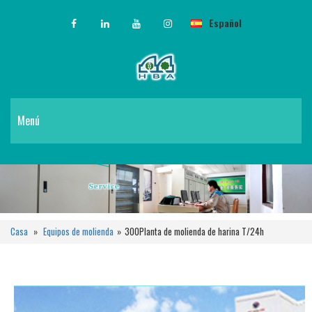
Español
Menú
Casa
»
Equipos de molienda
»
300Planta de molienda de harina T/24h