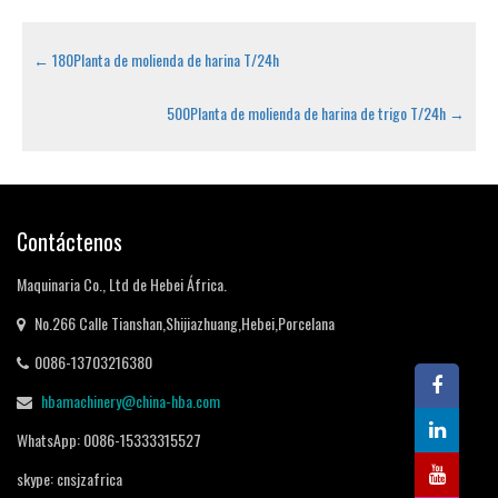
←
180Planta de molienda de harina T/24h
500Planta de molienda de harina de trigo T/24h
→
Contáctenos
Maquinaria Co., Ltd de Hebei África.
No.266 Calle Tianshan,Shijiazhuang,Hebei,Porcelana
0086-13703216380
hbamachinery@china-hba.com
WhatsApp: 0086-15333315527
skype: cnsjzafrica